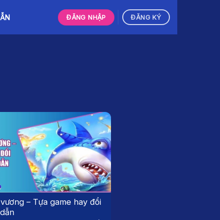
ĐĂNG NHẬP
ĐĂNG KÝ
DẪN
 vương – Tựa game hay đổi
 dẫn