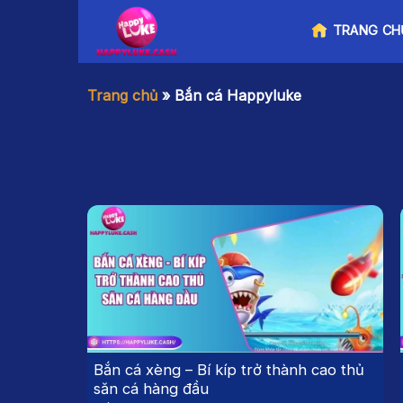
Chuyển
TRANG CH
đến
nội
dung
Trang chủ
»
Bắn cá Happyluke
Bắn cá xèng – Bí kíp trở thành cao thủ
săn cá hàng đầu