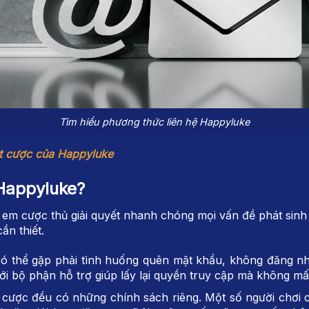
Tìm hiểu phương thức liên hệ Happyluke
ặt cược của Happyluke
 Happyluke?
h em cược thủ giải quyết nhanh chóng mọi vấn đề phát sinh 
ần thiết.
 có thể gặp phải tình huống quên mật khẩu, không đăng n
với bộ phận hỗ trợ giúp lấy lại quyền truy cập mà không mất
á cược đều có những chính sách riêng. Một số người chơi 