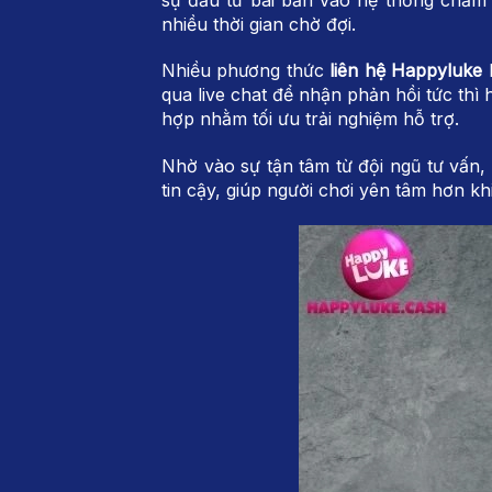
nhiều thời gian chờ đợi.
Nhiều phương thức
liên hệ Happyluke
k
qua live chat để nhận phản hồi tức thì h
hợp nhằm tối ưu trải nghiệm hỗ trợ.
Nhờ vào sự tận tâm từ đội ngũ tư vấn
tin cậy, giúp người chơi yên tâm hơn khi