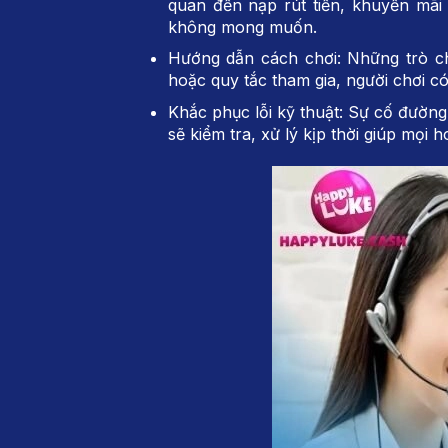
quan đến nạp rút tiền, khuyến mãi h
không mong muốn.
Hướng dẫn cách chơi: Những trò ch
hoặc quy tắc tham gia, người chơi c
Khắc phục lỗi kỹ thuật: Sự cố đường
sẽ kiểm tra, xử lý kịp thời giúp mọi