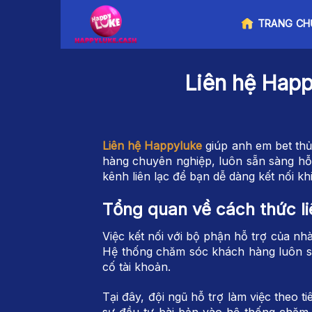
Chuyển
TRANG CH
đến
nội
dung
Liên hệ Happy
Liên hệ Happyluke
giúp anh em bet thủ
hàng chuyên nghiệp, luôn sẵn sàng hỗ 
kênh liên lạc để bạn dễ dàng kết nối kh
Tổng quan về cách thức l
Việc kết nối với bộ phận hỗ trợ của nhà
Hệ thống chăm sóc khách hàng luôn sẵn
cố tài khoản.
Tại đây, đội ngũ hỗ trợ làm việc theo
sự đầu tư bài bản vào hệ thống chăm 