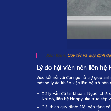
Xem thêm:
Quy tắc và quy định đ
Lý do hội viên nên liên hệ
Việc kết nối với đội ngũ hỗ trợ giúp an
một số lý do khiến việc liên hệ trở nên c
Xử lý vấn đề tài khoản: Người chơi
Khi đó,
liên hệ Happyluke
trực tiếp 
Giải thích quy định: Mỗi nền tảng c