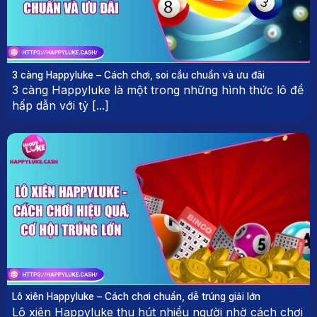
3 càng Happyluke – Cách chơi, soi cầu chuẩn và ưu đãi
3 càng Happyluke là một trong những hình thức lô đề
hấp dẫn với tỷ [...]
Lô xiên Happyluke – Cách chơi chuẩn, dễ trúng giải lớn
Lô xiên Happyluke thu hút nhiều người nhờ cách chơi