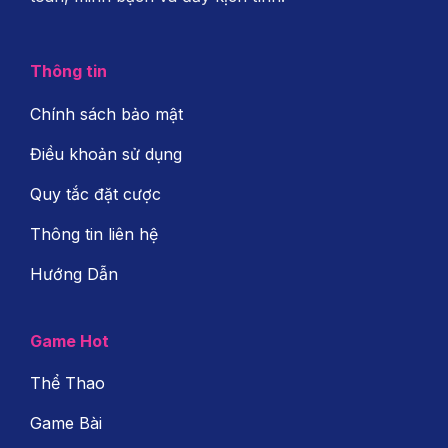
Thông tin
Chính sách bảo mật
Điều khoản sử dụng
Quy tắc đặt cược
Thông tin liên hệ
Hướng Dẫn
Game Hot
Thể Thao
Game Bài