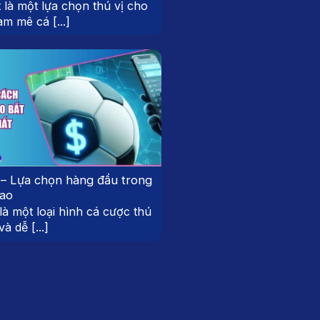
 là một lựa chọn thú vị cho
m mê cá [...]
 – Lựa chọn hàng đầu trong
hao
là một loại hình cá cược thú
và dễ [...]