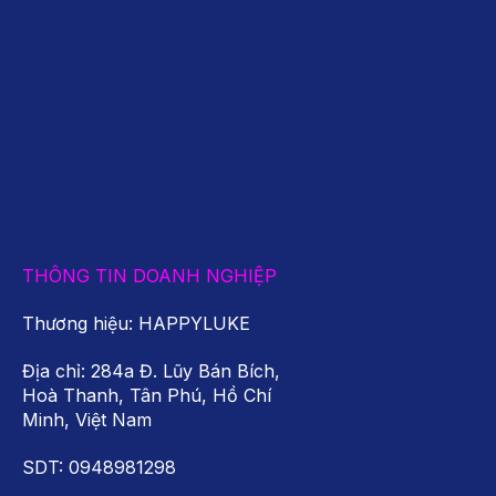
THÔNG TIN DOANH NGHIỆP
Thương hiệu: HAPPYLUKE
Địa chỉ: 284a Đ. Lũy Bán Bích,
Hoà Thanh, Tân Phú, Hồ Chí
Minh, Việt Nam
SDT: 0948981298