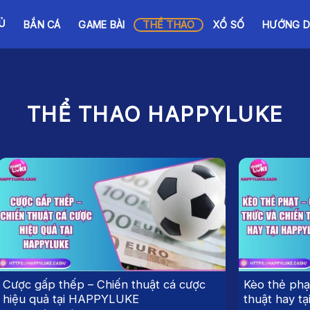
Ủ
BẮN CÁ
GAME BÀI
THỂ THAO
XỔ SỐ
HƯỚNG 
THỂ THAO HAPPYLUKE
Cược gấp thếp – Chiến thuật cá cược
Kèo thẻ phạ
hiệu quả tại HAPPYLUKE
thuật hay 