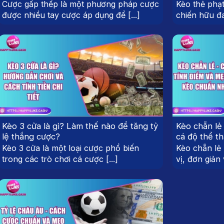
Cược gấp thếp là một phương pháp cược
Kèo thẻ phạt
được nhiều tay cược áp dụng để [...]
chiến hữu đa
Kèo 3 cửa là gì? Làm thế nào để tăng tỷ
Kèo chẵn lẻ
lệ thắng cược?
cá độ thể t
Kèo 3 cửa là một loại cược phổ biến
Kèo chẵn lẻ 
trong các trò chơi cá cược [...]
vị, đơn giản 