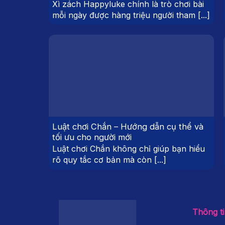
Xì zách Happyluke chính là trò chơi bài
mỗi ngày được hàng triệu người tham [...]
Luật chơi Chắn – Hướng dẫn cụ thể và
tối ưu cho người mới
Luật chơi Chắn không chỉ giúp bạn hiểu
rõ quy tắc cơ bản mà còn [...]
Thông ti