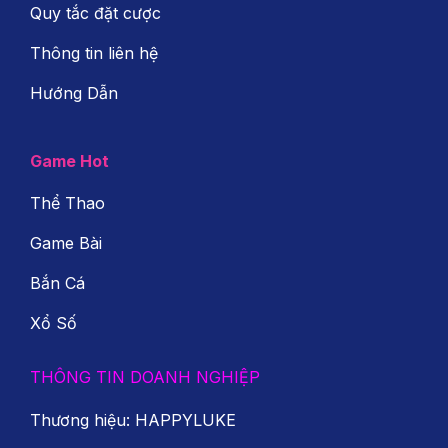
Quy tắc đặt cược
Thông tin liên hệ
Hướng Dẫn
Game Hot
Thể Thao
Game Bài
Bắn Cá
Xổ Số
THÔNG TIN DOANH NGHIỆP
Thương hiệu: HAPPYLUKE