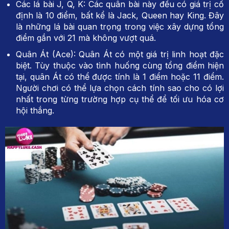
Các lá bài J, Q, K: Các quân bài này đều có giá trị cố
định là 10 điểm, bất kể là Jack, Queen hay King. Đây
là những lá bài quan trọng trong việc xây dựng tổng
điểm gần với 21 mà không vượt quá.
Quân Át (Ace): Quân Át có một giá trị linh hoạt đặc
biệt. Tùy thuộc vào tình huống cùng tổng điểm hiện
tại, quân Át có thể được tính là 1 điểm hoặc 11 điểm.
Người chơi có thể lựa chọn cách tính sao cho có lợi
nhất trong từng trường hợp cụ thể để tối ưu hóa cơ
hội thắng.