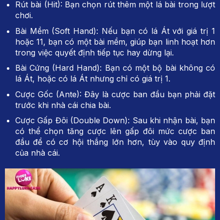
Rút bài (Hit): Bạn chọn rút thêm một lá bài trong lượt
chơi.
Bài Mềm (Soft Hand): Nếu bạn có lá Át với giá trị 1
hoặc 11, bạn có một bài mềm, giúp bạn linh hoạt hơn
trong việc quyết định tiếp tục hay dừng lại.
Bài Cứng (Hard Hand): Bạn có một bộ bài không có
lá Át, hoặc có lá Át nhưng chỉ có giá trị 1.
Cược Gốc (Ante): Đây là cược ban đầu bạn phải đặt
trước khi nhà cái chia bài.
Cược Gấp Đôi (Double Down): Sau khi nhận bài, bạn
có thể chọn tăng cược lên gấp đôi mức cược ban
đầu để có cơ hội thắng lớn hơn, tùy vào quy định
của nhà cái.