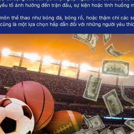
yếu tố ảnh hưởng đến trận đấu, sự kiện hoặc tình huống 
môn thể thao như bóng đá, bóng rổ, hoặc thậm chí các sự
 cũng là một lựa chọn hấp dẫn đối với những người yêu thíc