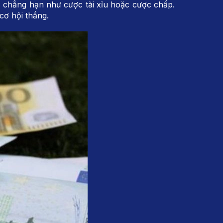
, chẳng hạn như cược tài xỉu hoặc cược chấp.
cơ hội thắng.