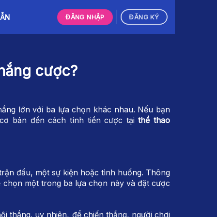
ĐĂNG NHẬP
ĐĂNG KÝ
DẪN
 thắng cược?
 thắng lớn với ba lựa chọn khác nhau. Nếu bạn
m cơ bản đến cách tính tiền cược tại
thể thao
 trận đấu, một sự kiện hoặc tình huống. Thông
sẽ chọn một trong ba lựa chọn này và đặt cược
i thắng. uy nhiên, để chiến thắng, người chơi