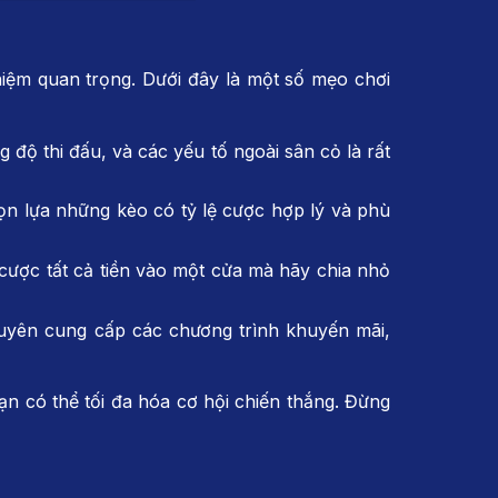
hiệm quan trọng. Dưới đây là một số mẹo chơi
g độ thi đấu, và các yếu tố ngoài sân cỏ là rất
ọn lựa những kèo có tỷ lệ cược hợp lý và phù
n cược tất cả tiền vào một cửa mà hãy chia nhỏ
uyên cung cấp các chương trình khuyến mãi,
bạn có thể tối đa hóa cơ hội chiến thắng. Đừng