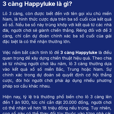
3 càng Happyluke là gì?
Lô 3 càng, còn được biết đến với tên gọi xỉu chủ miền
Nam, là hình thức cược dựa trên ba số cuối của kết quả
xổ số. Nếu ba số này trùng khớp với kết quả từ các nhà
đài, người chơi sẽ giành chiến thắng. Riêng đối với đề 3
càng, chỉ cần dự đoán chính xác ba số cuối của giải
đặc biệt là có thể nhận thưởng lớn.
Việc nắm bắt cách tính lô đề
3 càng Happyluke
là điều
quan trọng để xây dựng chiến thuật hiệu quả. Theo chia
sẻ từ những người chơi lâu năm, lô 3 càng thường dựa
vào kết quả xổ số miền Bắc, Trung hoặc Nam. Sự
chính xác trong dự đoán sẽ quyết định cơ hội thắng
cược, đòi hỏi người chơi phải áp dụng nhiều phương
pháp soi cầu khác nhau.
Hiện nay, tỷ lệ trả thưởng phổ biến cho lô 3 càng lên
đến 1 ăn 920, tức chỉ cần đặt 20.000 đồng, người chơi
có thể nhận về hơn 18 triệu đồng nếu trúng. Tuy nhiên,
con số này có thể thay đổi tùy thuộc vào từng nhà cái.