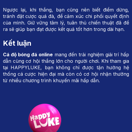
Ngược lại, khi thắng, bạn cũng nên biết điểm dừng,
tránh đặt cược quá đà, để cảm xúc chi phối quyết định
của mình. Giữ vững tâm lý, tuân thủ chiến thuật đã đề
ra sẽ giúp bạn đạt được kết quả tốt hơn trong dài hạn.
Kết luận
Cá độ bóng đá online
mang đến trải nghiệm giải trí hấp
dẫn cùng cơ hội thắng lớn cho người chơi. Khi tham gia
tại HAPPYLUKE, bạn không chỉ được tận hưởng hệ
thống cá cược hiện đại mà còn có cơ hội nhận thưởng
từ nhiều chương trình khuyến mãi hấp dẫn.