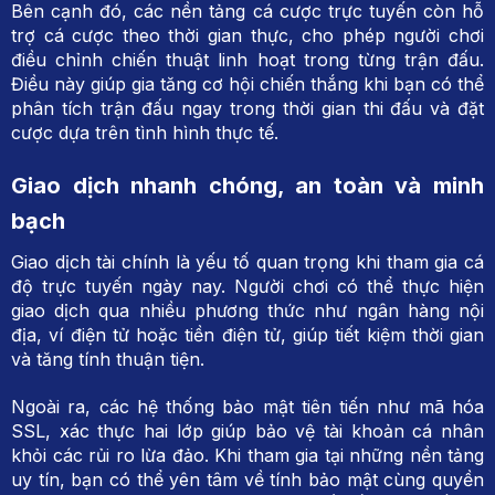
Bên cạnh đó, các nền tảng cá cược trực tuyến còn hỗ
trợ cá cược theo thời gian thực, cho phép người chơi
điều chỉnh chiến thuật linh hoạt trong từng trận đấu.
Điều này giúp gia tăng cơ hội chiến thắng khi bạn có thể
phân tích trận đấu ngay trong thời gian thi đấu và đặt
cược dựa trên tình hình thực tế.
Giao dịch nhanh chóng, an toàn và minh
bạch
Giao dịch tài chính là yếu tố quan trọng khi tham gia cá
độ trực tuyến ngày nay. Người chơi có thể thực hiện
giao dịch qua nhiều phương thức như ngân hàng nội
địa, ví điện tử hoặc tiền điện tử, giúp tiết kiệm thời gian
và tăng tính thuận tiện.
Ngoài ra, các hệ thống bảo mật tiên tiến như mã hóa
SSL, xác thực hai lớp giúp bảo vệ tài khoản cá nhân
khỏi các rủi ro lừa đảo. Khi tham gia tại những nền tảng
uy tín, bạn có thể yên tâm về tính bảo mật cùng quyền