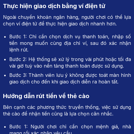
Thực hiện giao dịch bằng ví điện tử
Ngoài chuyển khoản ngân hàng, người chơi có thể lựa
chọn ví điện tử để thực hiện giao dịch nhanh hơn.
Bước 1: Chỉ cần chọn dịch vụ thanh toán, nhập số
tiền mong muốn cùng địa chỉ ví, sau đó xác nhận
lệnh rút.
Bước 2: Hệ thống sẽ xử lý trong vài phút hoặc tối đa
vài giờ tuỳ vào nền tảng thanh toán được sử dụng.
Bước 3: Thành viên lưu ý không được toát màn hình
giao dịch cho đến khi giao dịch diễn ra hoàn tất.
Hướng dẫn rút tiền về thẻ cào
Bên cạnh các phương thức truyền thống, việc sử dụng
thẻ cào để nhận tiền cũng là lựa chọn cân nhắc.
Bước 1: Người chơi chỉ cần chọn mệnh giá, nhà
mạng rồi xác nhận yêu cầu.