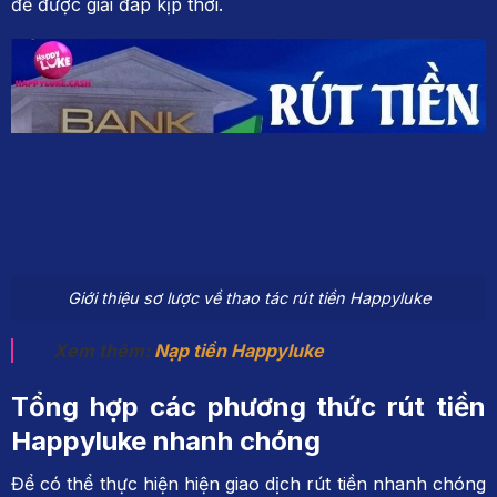
để được giải đáp kịp thời.
Giới thiệu sơ lược về thao tác rút tiền Happyluke
Xem thêm:
Nạp tiền Happyluke
Tổng hợp các phương thức rút tiền
Happyluke nhanh chóng
Để có thể thực hiện hiện giao dịch rút tiền nhanh chóng