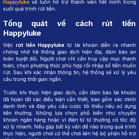
Happyluke
sẽ luôn hỗ trợ thành viên hết mình trong
suốt quá trình rút tiền.
Tổng quát về cách rút tiền
Happyluke
Việc
rút tiền Happyluke
từ tài khoản diễn ra nhanh
chóng nhờ hệ thống giao dịch hiện đại, đảm bảo an
toàn tuyệt đối. Người chơi chỉ cần truy cập mục thanh
toán, chọn phương thức phù hợp rồi nhập số tiền muốn
rút. Sau khi xác nhận thông tin, hệ thống sẽ xử lý yêu
cầu trong thời gian ngắn.
Trước khi thực hiện giao dịch, cần đảm bảo tài khoản
đã hoàn tất các điều kiện cần thiết, bao gồm xác minh
danh tính và đáp yêu cầu cược tối thiểu nếu sử dụng
tiền thưởng. Những lựa chọn phổ biến như chuyển
khoản ngân hàng hoặc ví điện tử từ thường có tốc độ
xử lý nhanh. Nếu gặp bất kỳ vấn đề nào trong quá trình
thực hiện, người chơi có thể chơi liên hệ bộ phận hỗ trợ