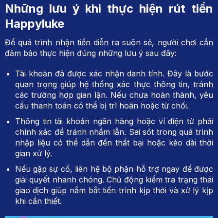
Những lưu ý khi thực hiện rút tiền
Happyluke
Để quá trình nhận tiền diễn ra suôn sẻ, người chơi cần
đảm bảo thực hiện đúng những lưu ý sau đây:
Tài khoản đã được xác nhận danh tính. Đây là bước
quan trọng giúp hệ thống xác thực thông tin, tránh
các trường hợp gian lận. Nếu chưa hoàn thành, yêu
cầu thanh toán có thể bị trì hoãn hoặc từ chối.
Thông tin tài khoản ngân hàng hoặc ví điện tử phái
chính xác để tránh nhầm lẫn. Sai sót trong quá trình
nhập liệu có thể dẫn đến thất bại hoặc kéo dài thời
gian xử lý.
Nếu gặp sự cố, liên hệ bộ phận hỗ trợ ngay để được
giải quyết nhanh chóng. Chủ động kiểm tra trạng thái
giao dịch giúp nắm bắt tiến trình kịp thời và xử lý kịp
khi cần thiết.