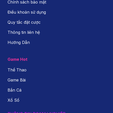
Chính sách bảo mật
Điều khoản sử dụng
Quy tắc đặt cược
Thông tin liên hệ
Hướng Dẫn
Game Hot
Thể Thao
Game Bài
Bắn Cá
Xổ Số