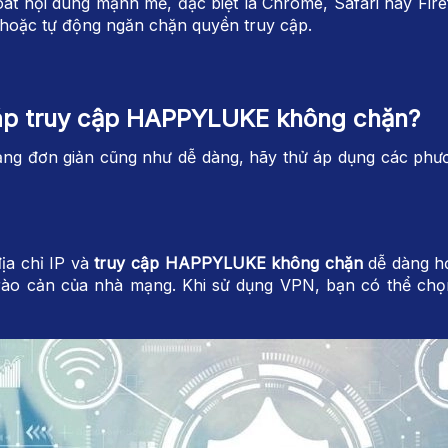
oát nội dung mạnh mẽ, đặc biệt là Chrome, Safari hay Fire
o hoặc tự động ngăn chặn quyền truy cập.
áp truy cập HAPPYLUKE không chặn?
ảng đơn giản cũng như dễ dàng, hãy thử áp dụng các ph
địa chỉ IP và
truy cập HAPPYLUKE không chặn
dễ dàng hơ
 rào cản của nhà mạng. Khi sử dụng VPN, bạn có thể ch