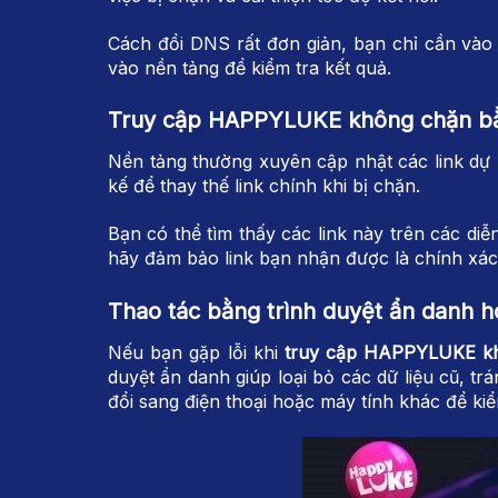
Cách đổi DNS rất đơn giản, bạn chỉ cần vào c
vào nền tảng để kiểm tra kết quả.
Truy cập HAPPYLUKE không chặn bằ
Nền tảng thường xuyên cập nhật các link dự 
kế để thay thế link chính khi bị chặn.
Bạn có thể tìm thấy các link này trên các di
hãy đảm bảo link bạn nhận được là chính xác
Thao tác bằng trình duyệt ẩn danh ho
Nếu bạn gặp lỗi khi
truy cập HAPPYLUKE k
duyệt ẩn danh giúp loại bỏ các dữ liệu cũ, t
đổi sang điện thoại hoặc máy tính khác để kiể