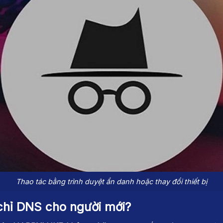
Thao tác bằng trình duyệt ẩn danh hoặc thay đổi thiết bị
 chỉ DNS cho người mới?