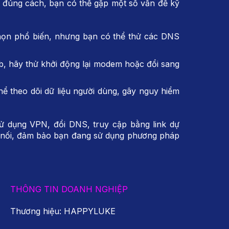
 đúng cách, bạn có thể gặp một số vấn đề kỹ
họn phổ biến, nhưng bạn có thể thử các DNS
b, hãy thử khởi động lại modem hoặc đổi sang
ể theo dõi dữ liệu người dùng, gây nguy hiểm
 dụng VPN, đổi DNS, truy cập bằng link dự
ết nối, đảm bảo bạn đang sử dụng phương pháp
THÔNG TIN DOANH NGHIỆP
Thương hiệu: HAPPYLUKE