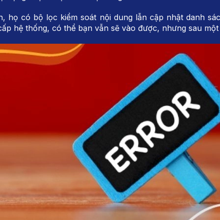
, họ có bộ lọc kiểm soát nội dung lẫn cập nhật danh sác
cấp hệ thống, có thể bạn vẫn sẽ vào được, nhưng sau một th