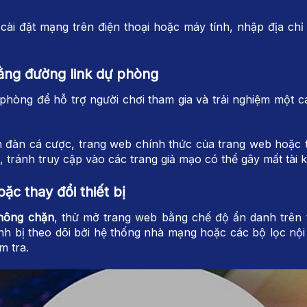
ài đặt mạng trên điện thoại hoặc máy tính, nhập địa chỉ 
ng đường link dự phòng
phòng để hỗ trợ người chơi tham gia và trải nghiệm một c
ễn đàn cá cược, trang web chính thức của trang web hoặc 
, tránh truy cập vào các trang giả mạo có thể gây mất tà
ặc thay đổi thiết bị
hông chặn
, thử mở trang web bằng chế độ ẩn danh trên tr
ránh bị theo dõi bởi hệ thống nhà mạng hoặc các bộ lọc n
m tra.