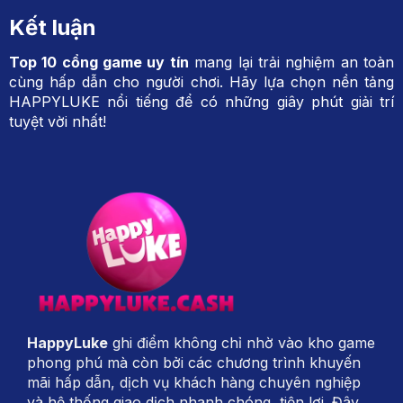
Kết luận
Top 10 cổng game uy tín
mang lại trải nghiệm an toàn
cùng hấp dẫn cho người chơi. Hãy lựa chọn nền tảng
HAPPYLUKE nổi tiếng để có những giây phút giải trí
tuyệt vời nhất!
HappyLuke
ghi điểm không chỉ nhờ vào kho game
phong phú mà còn bởi các chương trình khuyến
mãi hấp dẫn, dịch vụ khách hàng chuyên nghiệp
và hệ thống giao dịch nhanh chóng, tiện lợi. Đây