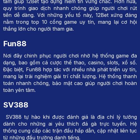
tâm giúp 12Bet tạo dựng niềm tin vững chắc. Hơn nữa,
quy trình giao dịch nhanh chóng giúp người chơi rút
tiền dễ dàng. Với những yếu tố này, 12Bet xứng đáng
nằm trong top 10 cổng game uy tín, mang lại cơ hội
thắng lớn cho người tham gia.
Fun88
Nơi đây chinh phục người chơi nhờ hệ thống game đa
dạng, bao gồm cá cược thể thao, casino, slots, xổ số.
Đặc biệt, Fun88 hợp tác với nhiều nhà phát triển uy tín,
mang lại trải nghiệm giải trí chất lượng. Hệ thống thanh
toán nhanh chóng, bảo mật cao giúp người chơi hoàn
toàn yên tâm.
SV388
SV388 tự hào khi được đánh giá là địa chỉ lý tưởng
dành cho những ai yêu thích đá gà trực tuyến. Hệ
thống cung cấp các trận đấu hấp dẫn, cập nhật liên tục
từ những đấu trường danh tiếng.