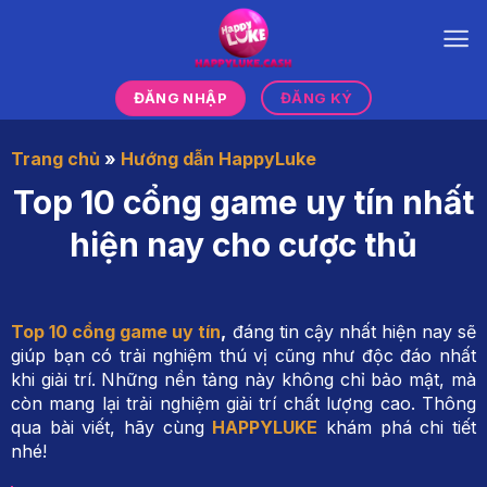
Chuyển
đến
nội
dung
ĐĂNG NHẬP
ĐĂNG KÝ
Trang chủ
»
Hướng dẫn HappyLuke
Top 10 cổng game uy tín nhất
hiện nay cho cược thủ
Top 10 cổng game uy tín
,
đáng tin cậy nhất hiện nay sẽ
giúp bạn có trải nghiệm thú vị cũng như độc đáo nhất
khi giải trí. Những nền tảng này không chỉ bảo mật, mà
còn mang lại trải nghiệm giải trí chất lượng cao. Thông
qua bài viết, hãy cùng
HAPPYLUKE
khám phá chi tiết
nhé!