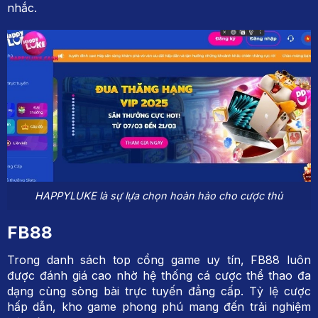
nhắc.
HAPPYLUKE là sự lựa chọn hoàn hảo cho cược thủ
FB88
Trong danh sách top cổng game uy tín, FB88 luôn
được đánh giá cao nhờ hệ thống cá cược thể thao đa
dạng cùng sòng bài trực tuyến đẳng cấp. Tỷ lệ cược
hấp dẫn, kho game phong phú mang đến trải nghiệm