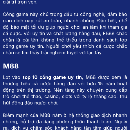
giải trí trọn vẹn.
Cổng game này chú trọng đầu tư công nghệ, đảm bảo
giao dịch nạp rút an toàn, nhanh chóng. Đặc biệt, chế
độ bảo mật tối ưu giúp người chơi an tâm khi tham gia
cá cược. Với uy tín và chất lượng hàng đầu, FB88 chắc
chắn là cái tên không thể thiếu trong danh sách top
cổng game uy tín. Người chơi yêu thích cá cược chắc
chắn sẽ tìm thấy trải nghiệm tuyệt vời tại đây.
M88
Lọt vào
top 10 cổng game uy tín
, M88 được xem là
thương hiệu cá cược hàng đầu với hơn 15 năm hoạt
động trên thị trường. Nền tảng này chuyên cung cấp
trò chơi thể thao, casino, slots với tỷ lệ thắng cao, thu
hút đông đảo người chơi.
Điểm mạnh của M88 nằm ở hệ thống giao dịch nhanh
chóng, hỗ trợ đa dạng phương thức thanh toán. Ngoài
ra, dịch vụ chăm sóc khách hàng tận tâm giúp người